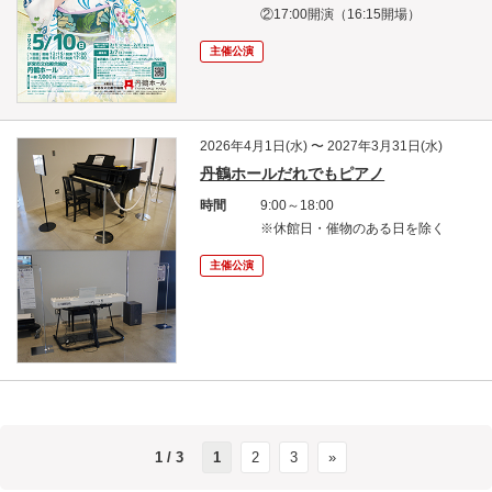
②17:00開演（16:15開場）
主催公演
2026年4月1日(水) 〜 2027年3月31日(水)
丹鶴ホールだれでもピアノ
時間
9:00～18:00
※休館日・催物のある日を除く
主催公演
1 / 3
1
2
3
»