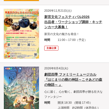
2026年11月21日(土)
新宮文化フェスティバル2026
出品者・ワークショップ講師・キッチ
ンカー大募集！
新宮の文化の魅力を発信！
時間
11:00～17:00（予定）
主催公演
2026年8月4日(火)
劇団四季 ファミリーミュージカル
『はじまりの樹の神話～こそあどの森
の物語～ 』
心に届く、心が動く。劇団四季が贈る壮大な
ファンタジー
時間
開演 18:30 （開場 17:45）
上演時間 約2時間（休憩含む）