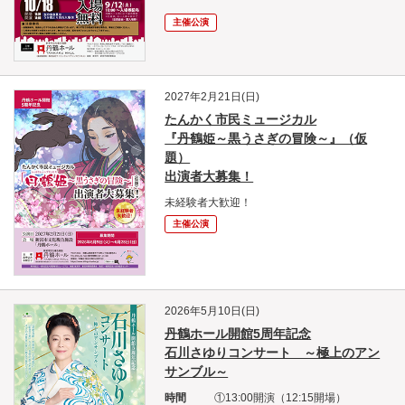
主催公演
2027年2月21日(日)
たんかく市民ミュージカル
『丹鶴姫～黒うさぎの冒険～』（仮
題）
出演者大募集！
未経験者大歓迎！
主催公演
2026年5月10日(日)
丹鶴ホール開館5周年記念
石川さゆりコンサート ～極上のアン
サンブル～
時間
①13:00開演（12:15開場）