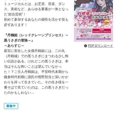
ミュージカルとは、お芝居、音楽、ダン
ス、美術など、あらゆる要素が一体となっ
た“総合芸術”！
初めて参加するあなたの個性を活かす役も
必ずあります！
『丹鶴姫（レッドクレーンプリンセス）～
黒うさぎの冒険～』
～あらすじ～
PDFダウンロード
新宮に実在した女傑丹鶴姫には、二の丸
（丹鶴城）での黒うさぎにまつわる少し怖
い伝説がある。けれどこの黒うさぎは、本
当はそんな怖いことは望んでいなかっ
た！？ご主人丹鶴姫は、平安時代末期から
鎌倉時代初期に源氏や熊野別当と深いかか
わりを持って生きていた。その生き様を一
番そばで見ていたのは、この黒うさぎだっ
たのかもしれない…
募集中