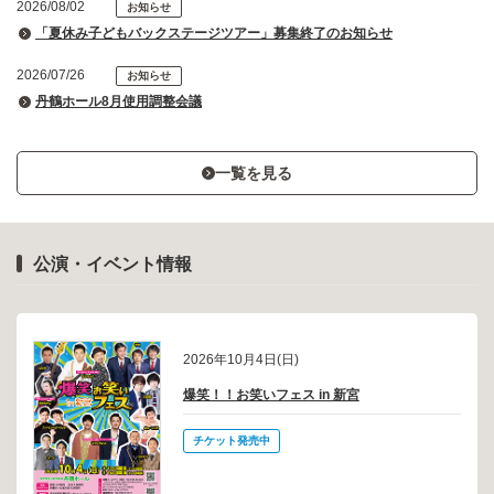
2026/08/02
お知らせ
「夏休み子どもバックステージツアー」募集終了のお知らせ
2026/07/26
お知らせ
丹鶴ホール8月使用調整会議
2026/06/25
お知らせ
丹鶴ホール7月使用調整会議
一覧を見る
2026/06/23
お知らせ
「劇団四季 ファミリーミュージカル」出演者よりメッセージが届きま
した
公演・イベント情報
2026/06/09
募集
「たんかく市民ミュージカル」の出演者募集を開始しました
2026年10月4日(日)
2026/05/28
お知らせ
爆笑！！お笑いフェス in 新宮
丹鶴ホール6月使用調整会議
2026/05/10
お知らせ
チケット発売中
「石川さゆりコンサート ～極上のアンサンブル～」当日券の販売につ
いて