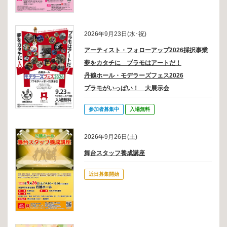
2026/05/09
お知らせ
劇団四季 ファミリーミュージカル『はじまりの樹の神話～こそあどの
2026年9月23日(水･祝)
森の物語～』のPVを公開しました
アーティスト・フォローアップ2026採択事業
2026/05/04
募集
夢をカタチに プラモはアートだ！
「１DAYスタジオバンド体験」募集終了のお知らせ
丹鶴ホール・モデラーズフェス2026
プラモがいっぱい！ 大展示会
参加者募集中
入場無料
2026年9月26日(土)
舞台スタッフ養成講座
近日募集開始