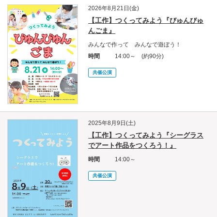
2026年8月21日(金)
【工作】つくってみよう『びゅんびゅ
んごま』
みんなで作って みんなで遊ぼう！
時間
14:00～ (約90分)
共催公演
2025年8月9日(土)
【工作】つくってみよう『シーグラス
でアート作品をつくろう！』
時間
14:00～
共催公演