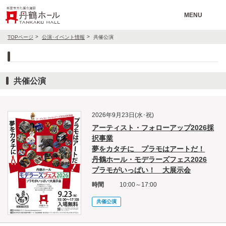
MENU
TOPページ
公演･イベント情報
共催公演
共催公演
2026年9月23日(水･祝)
アーティスト・フォローアップ2026採
択事業
夢をカタチに プラモはアートだ！
丹鶴ホール・モデラーズフェス2026
プラモがいっぱい！ 大展示会
時間
10:00～17:00
共催公演