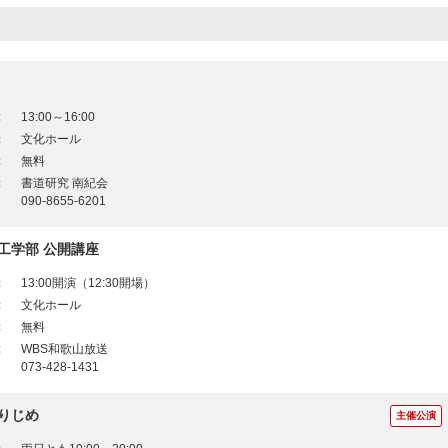
：
13:00～16:00
：
文化ホール
：
無料
：
書道研究 南紀会
090-8655-6201
工学部 公開講座
：
13:00開演（12:30開場）
：
文化ホール
：
無料
：
WBS和歌山放送
073-428-1431
りじめ
主催公演