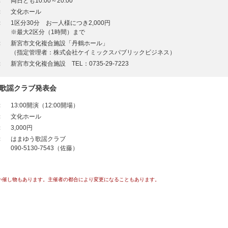
：
両日とも10:00～20:00
：
文化ホール
：
1区分30分 お一人様につき2,000円
※最大2区分（1時間）まで
：
新宮市文化複合施設「丹鶴ホール」
（指定管理者：株式会社ケイミックスパブリックビジネス）
：
新宮市文化複合施設 TEL：0735-29-7223
う歌謡クラブ発表会
：
13:00開演（12:00開場）
：
文化ホール
：
3,000円
：
はまゆう歌謡クラブ
090-5130-7543（佐藤）
い催し物もあります。主催者の都合により変更になることもあります。