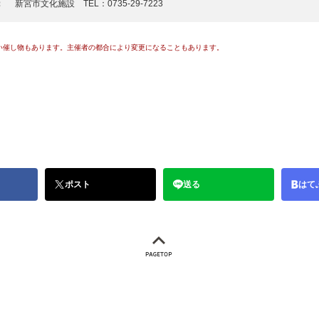
：
新宮市文化施設 TEL：0735-29-7223
い催し物もあります。主催者の都合により変更になることもあります。
ポスト
送る
はて