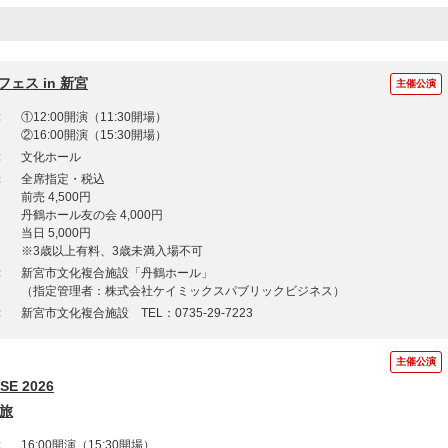
ェス in 新宮
主催公演
：
①12:00開演（11:30開場）
②16:00開演（15:30開場）
：
文化ホール
：
全席指定・税込
前売 4,500円
丹鶴ホール友の会 4,000円
当日 5,000円
※3歳以上有料、3歳未満入場不可
：
新宮市文化複合施設「丹鶴ホール」
（指定管理者：株式会社ケイミックスパブリックビジネス）
：
新宮市文化複合施設 TEL：0735-29-7223
主催公演
SE 2026
り旅
：
16:00開演（15:30開場）