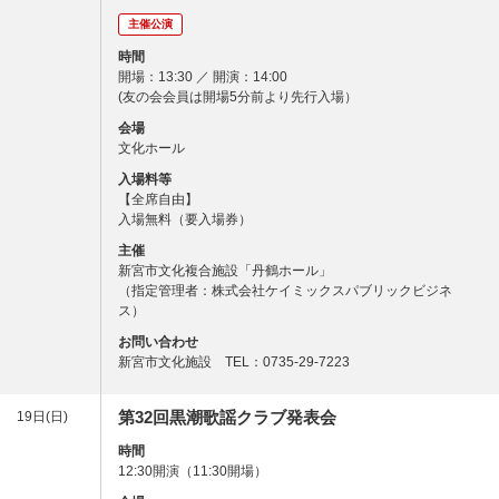
主催公演
時間
開場：13:30 ／ 開演：14:00
(友の会会員は開場5分前より先行入場）
会場
文化ホール
入場料等
【全席自由】
入場無料（要入場券）
主催
新宮市文化複合施設「丹鶴ホール」
（指定管理者：株式会社ケイミックスパブリックビジネ
ス）
お問い合わせ
新宮市文化施設 TEL：0735-29-7223
第32回黒潮歌謡クラブ発表会
19日(日)
時間
12:30開演（11:30開場）